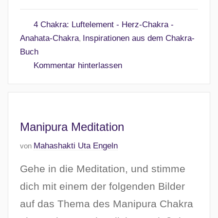
9
.
4 Chakra: Luftelement - Herz-Chakra -
M
Anahata-Chakra
Inspirationen aus dem Chakra-
,
ä
Buch
r
Kommentar hinterlassen
z
2
0
2
6
Manipura Meditation
V
Mahashakti Uta Engeln
von
e
Gehe in die Meditation, und stimme
r
ö
dich mit einem der folgenden Bilder
f
auf das Thema des Manipura Chakra
f