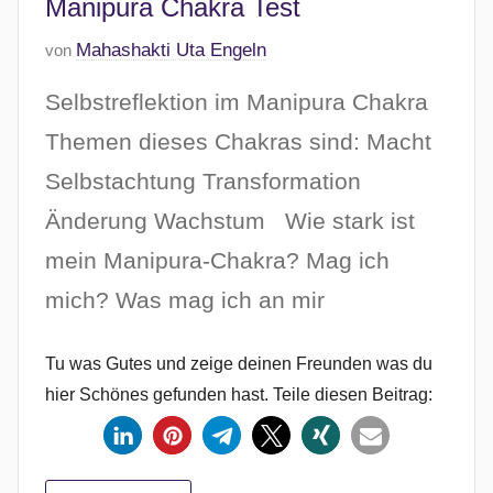
Manipura Chakra Test
0
2
V
Mahashakti Uta Engeln
von
6
e
Selbstreflektion im Manipura Chakra
r
ö
Themen dieses Chakras sind: Macht
f
Selbstachtung Transformation
f
Änderung Wachstum Wie stark ist
e
n
mein Manipura-Chakra? Mag ich
t
mich? Was mag ich an mir
l
i
c
Tu was Gutes und zeige deinen Freunden was du
h
hier Schönes gefunden hast. Teile diesen Beitrag:
t
a
m