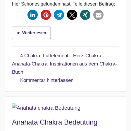
h
hier Schönes gefunden hast. Teile diesen Beitrag:
t
a
m
► Weiterlesen
3
1
.
4 Chakra: Luftelement - Herz-Chakra -
M
Anahata-Chakra
Inspirationen aus dem Chakra-
,
ä
Buch
r
Kommentar hinterlassen
z
2
0
2
6
Anahata Chakra Bedeutung