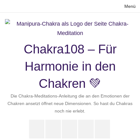
Zum
Menü
Inhalt
springen
Chakra108 – Für
Harmonie in den
Chakren 💚
Die Chakra-Meditations-Anleitung die an den Emotionen der
Chakren ansetzt öffnet neue Dimensionen. So hast du Chakras
noch nie erlebt.
Instagram
LinkedIn
Pinterest
X
Youtube