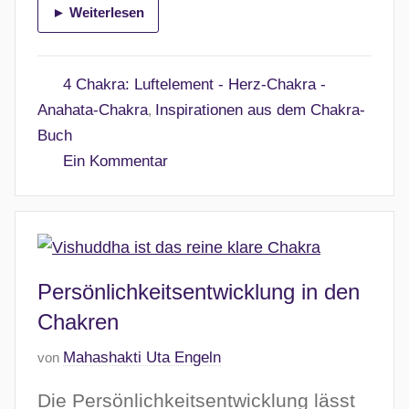
► Weiterlesen
2
0
.
4 Chakra: Luftelement - Herz-Chakra -
A
Anahata-Chakra
Inspirationen aus dem Chakra-
,
p
Buch
r
Ein Kommentar
i
l
2
0
2
Persönlichkeitsentwicklung in den
6
Chakren
V
Mahashakti Uta Engeln
von
e
Die Persönlichkeitsentwicklung lässt
r