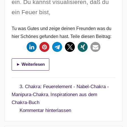
ein. Du kannst visualisieren, daß du
e
n
ein Feuer bist,
t
l
Tu was Gutes und zeige deinen Freunden was du
i
hier Schönes gefunden hast. Teile diesen Beitrag:
c
h
t
a
► Weiterlesen
m
2
4
3. Chakra: Feuerelement - Nabel-Chakra -
.
Manipura-Chakra
Inspirationen aus dem
,
F
Chakra-Buch
e
Kommentar hinterlassen
b
r