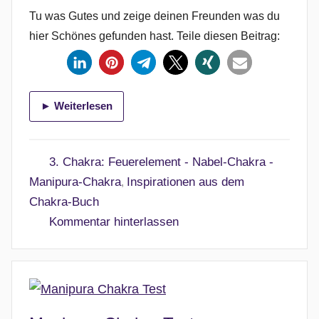
c
Tu was Gutes und zeige deinen Freunden was du
h
hier Schönes gefunden hast. Teile diesen Beitrag:
t
a
m
► Weiterlesen
1
6
.
3. Chakra: Feuerelement - Nabel-Chakra -
F
Manipura-Chakra
Inspirationen aus dem
,
e
Chakra-Buch
b
Kommentar hinterlassen
r
u
a
r
2