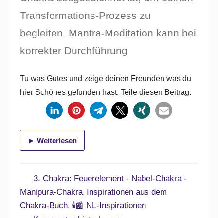
t
Transformations-Prozess zu
l
i
begleiten. Mantra-Meditation kann bei
c
korrekter Durchführung
h
t
Tu was Gutes und zeige deinen Freunden was du
a
hier Schönes gefunden hast. Teile diesen Beitrag:
m
1
8
.
► Weiterlesen
F
e
b
3. Chakra: Feuerelement - Nabel-Chakra -
r
Manipura-Chakra
Inspirationen aus dem
,
u
Chakra-Buch
🕯️📰 NL-Inspirationen
,
a