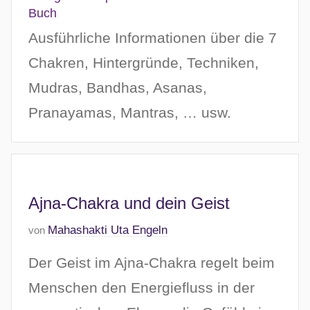
Buch
Ausführliche Informationen über die 7
Chakren, Hintergründe, Techniken,
Mudras, Bandhas, Asanas,
Pranayamas, Mantras, … usw.
Ajna-Chakra und dein Geist
V
Mahashakti Uta Engeln
von
e
Der Geist im Ajna-Chakra regelt beim
r
ö
Menschen den Energiefluss in der
f