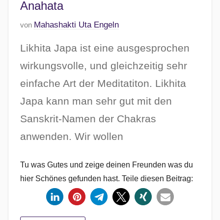
Anahata
6
V
Mahashakti Uta Engeln
von
e
Likhita Japa ist eine ausgesprochen
r
ö
wirkungsvolle, und gleichzeitig sehr
f
einfache Art der Meditatiton. Likhita
f
Japa kann man sehr gut mit den
e
n
Sanskrit-Namen der Chakras
t
anwenden. Wir wollen
l
i
c
Tu was Gutes und zeige deinen Freunden was du
h
hier Schönes gefunden hast. Teile diesen Beitrag:
t
a
m