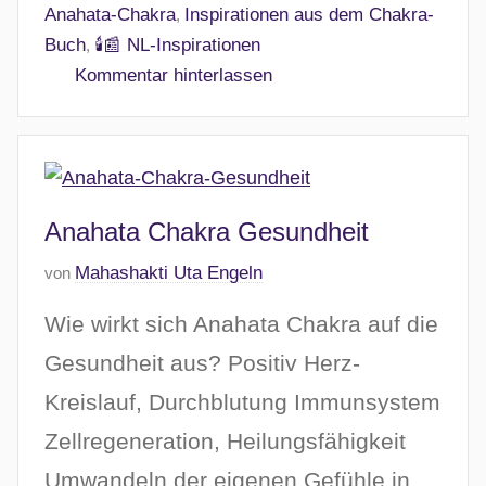
Anahata-Chakra
Inspirationen aus dem Chakra-
,
r
Buch
🕯️📰 NL-Inspirationen
,
i
Kommentar hinterlassen
l
2
0
2
6
Anahata Chakra Gesundheit
V
Mahashakti Uta Engeln
von
e
Wie wirkt sich Anahata Chakra auf die
r
ö
Gesundheit aus? Positiv Herz-
f
Kreislauf, Durchblutung Immunsystem
f
Zellregeneration, Heilungsfähigkeit
e
n
Umwandeln der eigenen Gefühle in