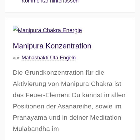
Kommentar hinterlassen
r
2
0
2
6
Manipura Konzentration
V
Mahashakti Uta Engeln
von
e
Die Grundkonzentration für die
r
ö
Aktivierung von Manipura Chakra ist
f
das Feuer-Element Du kannst in allen
f
Positionen der Asanareihe, sowie im
e
n
Pranayama und in deiner Meditation
t
Mulabandha im
l
i