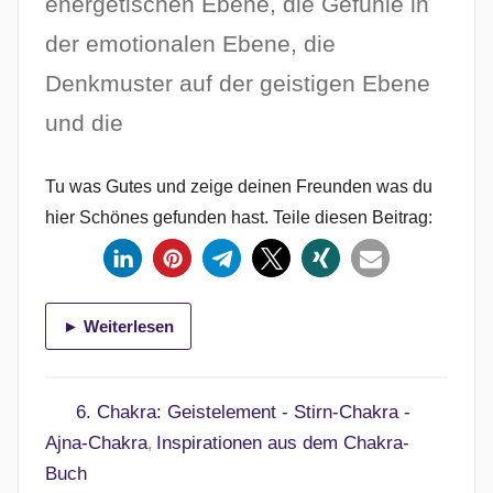
energetischen Ebene, die Gefühle in
f
der emotionalen Ebene, die
e
n
Denkmuster auf der geistigen Ebene
t
und die
l
i
c
Tu was Gutes und zeige deinen Freunden was du
h
hier Schönes gefunden hast. Teile diesen Beitrag:
t
1
a
m
► Weiterlesen
8
.
J
6. Chakra: Geistelement - Stirn-Chakra -
u
Ajna-Chakra
Inspirationen aus dem Chakra-
,
l
Buch
i