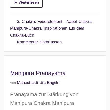
► Weiterlesen
1
1
.
3. Chakra: Feuerelement - Nabel-Chakra -
F
Manipura-Chakra
Inspirationen aus dem
,
e
Chakra-Buch
b
Kommentar hinterlassen
r
u
a
r
2
Manipura Pranayama
0
V
Mahashakti Uta Engeln
von
2
e
6
Pranayama zur Stärkung von
r
ö
Manipura Chakra Manipura
f