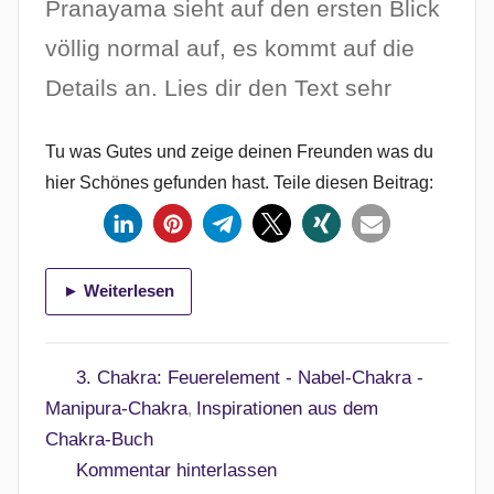
Pranayama sieht auf den ersten Blick
f
völlig normal auf, es kommt auf die
e
n
Details an. Lies dir den Text sehr
t
l
Tu was Gutes und zeige deinen Freunden was du
i
hier Schönes gefunden hast. Teile diesen Beitrag:
c
h
t
a
► Weiterlesen
m
8
.
3. Chakra: Feuerelement - Nabel-Chakra -
F
Manipura-Chakra
Inspirationen aus dem
,
e
Chakra-Buch
b
Kommentar hinterlassen
r