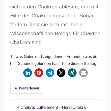
ö
sich in den Chakren ablesen, und mit
f
Hilfe der Chakren verstehen. Sogar
f
fördern lässt sie sich mit ihnen.
e
n
Wissenschaftliche Belege für Chakren
t
Chakren sind
l
i
c
Tu was Gutes und zeige deinen Freunden was du
h
hier Schönes gefunden hast. Teile diesen Beitrag:
t
a
m
► Weiterlesen
8
.
A
4 Chakra: Luftelement - Herz-Chakra -
p