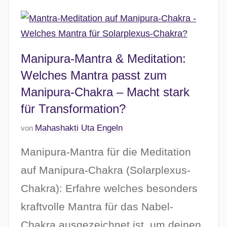
u
a
r
2
Manipura-Mantra & Meditation:
0
Welches Mantra passt zum
2
Manipura-Chakra – Macht stark
6
für Transformation?
V
Mahashakti Uta Engeln
von
e
Manipura-Mantra für die Meditation
r
ö
auf Manipura-Chakra (Solarplexus-
f
Chakra): Erfahre welches besonders
f
kraftvolle Mantra für das Nabel-
e
n
Chakra ausgezeichnet ist, um deinen