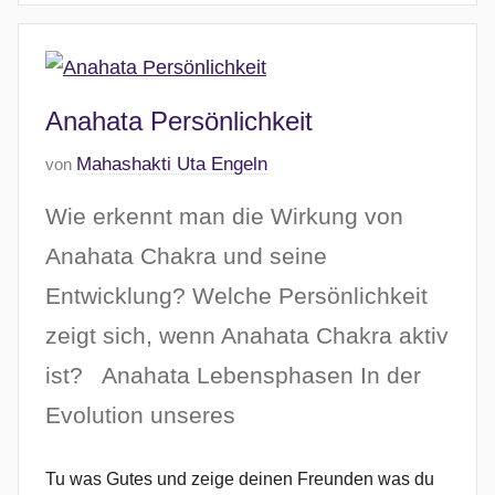
2
6
Anahata Persönlichkeit
V
Mahashakti Uta Engeln
von
e
Wie erkennt man die Wirkung von
r
ö
Anahata Chakra und seine
f
Entwicklung? Welche Persönlichkeit
f
zeigt sich, wenn Anahata Chakra aktiv
e
n
ist? Anahata Lebensphasen In der
t
Evolution unseres
l
i
c
Tu was Gutes und zeige deinen Freunden was du