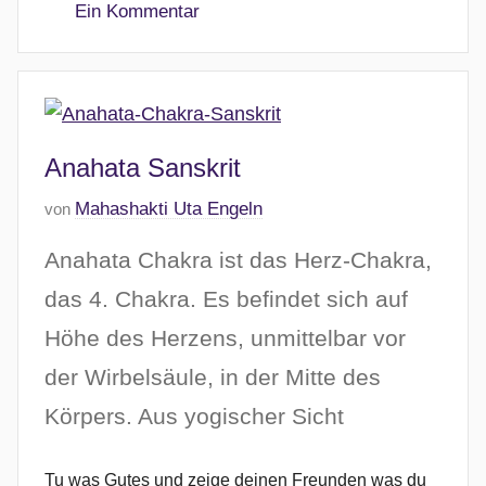
Ein Kommentar
2
0
2
6
Anahata Sanskrit
V
Mahashakti Uta Engeln
von
e
Anahata Chakra ist das Herz-Chakra,
r
ö
das 4. Chakra. Es befindet sich auf
f
Höhe des Herzens, unmittelbar vor
f
der Wirbelsäule, in der Mitte des
e
n
Körpers. Aus yogischer Sicht
t
l
Tu was Gutes und zeige deinen Freunden was du