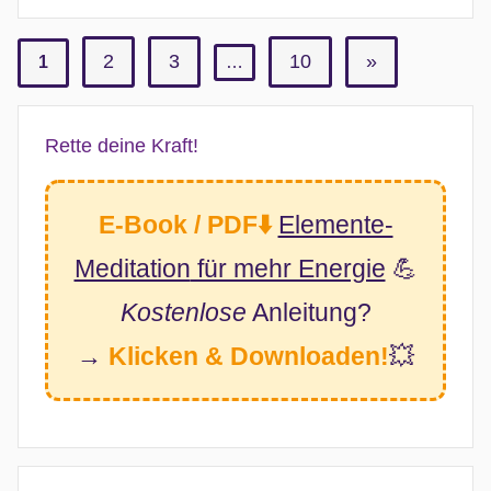
u
a
2
3
10
Nächste
»
1
…
r
Seitennummerierung
Beiträge
2
der
Rette deine Kraft!
0
Beiträge
2
6
E-Book / PDF⬇️
Elemente-
Meditation
für mehr Energie
💪
Kostenlose
Anleitung?
→
Klicken & Downloaden!
💥