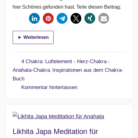
i
hier Schönes gefunden hast. Teile diesen Beitrag:
c
h
t
a
► Weiterlesen
m
2
1
4 Chakra: Luftelement - Herz-Chakra -
.
Anahata-Chakra
Inspirationen aus dem Chakra-
,
A
Buch
p
Kommentar hinterlassen
r
i
l
2
0
Likhita Japa Meditation für
2