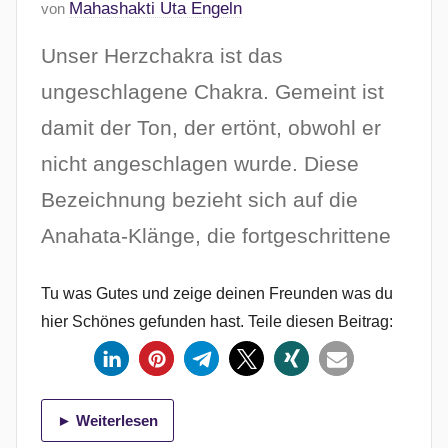
V
Mahashakti Uta Engeln
von
e
Unser Herzchakra ist das
r
ö
ungeschlagene Chakra. Gemeint ist
f
damit der Ton, der ertönt, obwohl er
f
nicht angeschlagen wurde. Diese
e
n
Bezeichnung bezieht sich auf die
t
Anahata-Klänge, die fortgeschrittene
l
i
c
Tu was Gutes und zeige deinen Freunden was du
h
hier Schönes gefunden hast. Teile diesen Beitrag:
t
a
m
► Weiterlesen
2