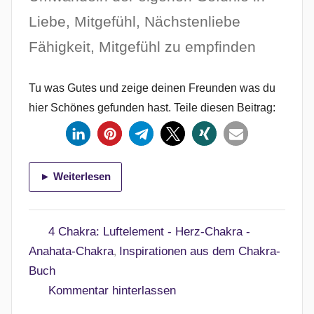
t
Liebe, Mitgefühl, Nächstenliebe
l
i
Fähigkeit, Mitgefühl zu empfinden
c
h
Tu was Gutes und zeige deinen Freunden was du
t
hier Schönes gefunden hast. Teile diesen Beitrag:
a
m
2
.
► Weiterlesen
A
p
4 Chakra: Luftelement - Herz-Chakra -
r
Anahata-Chakra
Inspirationen aus dem Chakra-
,
i
Buch
l
Kommentar hinterlassen
2
0