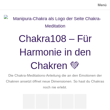
Zum
Menü
Inhalt
springen
Chakra108 – Für
Harmonie in den
Chakren 💚
Die Chakra-Meditations-Anleitung die an den Emotionen der
Chakren ansetzt öffnet neue Dimensionen. So hast du Chakras
noch nie erlebt.
Instagram
LinkedIn
Pinterest
X
Youtube