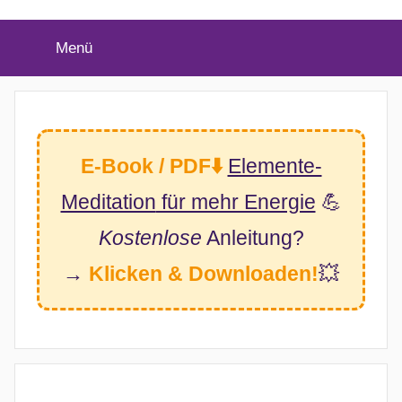
(Twitter)
Menü
E-Book / PDF⬇️
Elemente-
Meditation
für mehr Energie
💪
Kostenlose
Anleitung?
→
Klicken & Downloaden!
💥