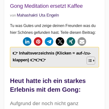
Gong Meditation ersetzt Kaffee
V
Mahashakti Uta Engeln
von
e
Tu was Gutes und zeige deinen Freunden was du
r
hier Schönes gefunden hast. Teile diesen Beitrag:
ö
f
f
e
👉 Inhaltsverzeichnis (Klicken = auf-/zu-
n
klappen) 👉👉👉
t
l
i
Heut hatte ich ein starkes
c
Erlebnis mit dem Gong:
h
t
Aufgrund der noch nicht ganz
a