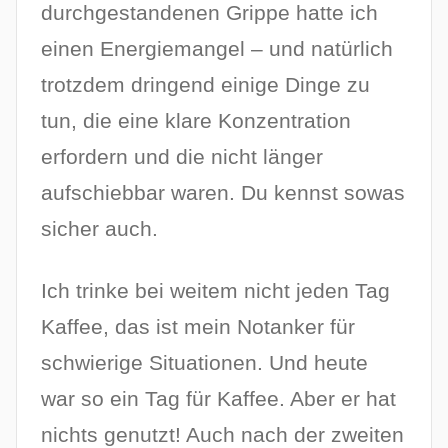
m
durchgestandenen Grippe hatte ich
1
einen Energiemangel – und natürlich
4
trotzdem dringend einige Dinge zu
.
S
tun, die eine klare Konzentration
e
erfordern und die nicht länger
p
aufschiebbar waren. Du kennst sowas
t
sicher auch.
e
m
b
Ich trinke bei weitem nicht jeden Tag
e
Kaffee, das ist mein Notanker für
r
schwierige Situationen. Und heute
2
0
war so ein Tag für Kaffee. Aber er hat
2
nichts genutzt! Auch nach der zweiten