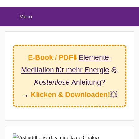
(Twitter)
Menü
E-Book / PDF⬇️
Elemente-
Meditation
für mehr Energie
💪
Kostenlose
Anleitung?
→
Klicken & Downloaden!
💥