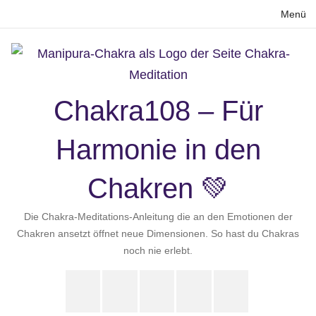
Zum
Menü
Inhalt
springen
Chakra108 – Für
Harmonie in den
Chakren 💚
Die Chakra-Meditations-Anleitung die an den Emotionen der
Chakren ansetzt öffnet neue Dimensionen. So hast du Chakras
noch nie erlebt.
Instagram
LinkedIn
Pinterest
X
Youtube