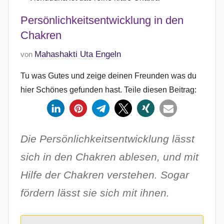
Persönlichkeitsentwicklung in den
Chakren
V
Mahashakti Uta Engeln
von
e
Tu was Gutes und zeige deinen Freunden was du
r
hier Schönes gefunden hast. Teile diesen Beitrag:
ö
f
f
e
Die Persönlichkeitsentwicklung lässt
n
sich in den Chakren ablesen, und mit
t
l
Hilfe der Chakren verstehen. Sogar
i
fördern lässt sie sich mit ihnen.
c
h
t