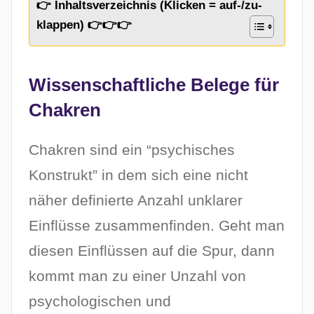
👉 Inhaltsverzeichnis (Klicken = auf-/zu-
a
klappen) 👉👉👉
m
8
.
Wissenschaftliche Belege für
A
Chakren
p
r
Chakren sind ein “psychisches
i
l
Konstrukt” in dem sich eine nicht
2
näher definierte Anzahl unklarer
0
Einflüsse zusammenfinden. Geht man
2
diesen Einflüssen auf die Spur, dann
6
kommt man zu einer Unzahl von
psychologischen und