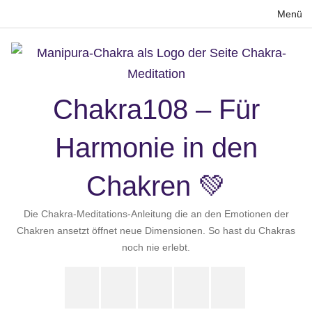
Zum
Menü
Inhalt
springen
Chakra108 – Für
Harmonie in den
Chakren 💚
Die Chakra-Meditations-Anleitung die an den Emotionen der
Chakren ansetzt öffnet neue Dimensionen. So hast du Chakras
noch nie erlebt.
Instagram
LinkedIn
Pinterest
X
Youtube