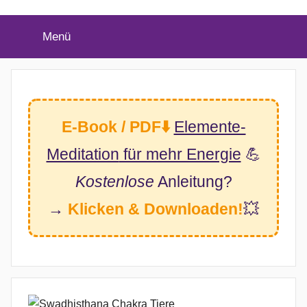
(Twitter)
Menü
E-Book / PDF⬇️
Elemente-
Meditation
für mehr Energie
💪
Kostenlose
Anleitung?
→
Klicken & Downloaden!
💥