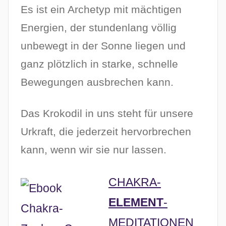
Es ist ein Archetyp mit mächtigen
m
1
Energien, der stundenlang völlig
2
unbewegt in der Sonne liegen und
.
ganz plötzlich in starke, schnelle
J
a
Bewegungen ausbrechen kann.
n
u
Das Krokodil in uns steht für unsere
a
Urkraft, die jederzeit hervorbrechen
r
kann, wenn wir sie nur lassen.
2
0
2
CHAKRA-
6
ELEMENT
-
MEDITATIONEN