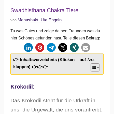
Swadhisthana Chakra Tiere
V
Mahashakti Uta Engeln
von
e
Tu was Gutes und zeige deinen Freunden was du
r
hier Schönes gefunden hast. Teile diesen Beitrag:
ö
f
f
e
👉 Inhaltsverzeichnis (Klicken = auf-/zu-
n
klappen) 👉👉👉
t
l
Krokodil:
i
c
h
Das Krokodil steht für die Urkraft in
t
uns, die Urgewalt, die uns vorantreibt.
a