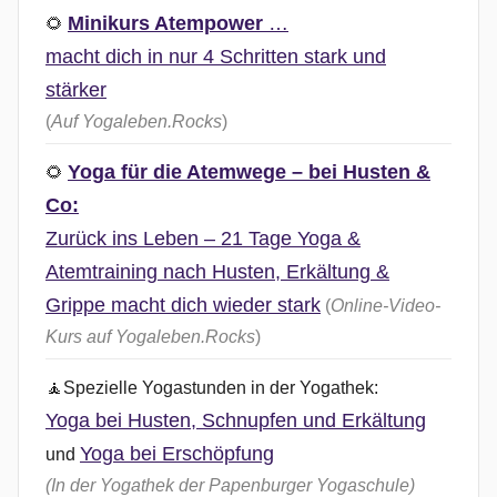
Minikurs Atempower
…
🌻
macht dich in nur 4 Schritten stark und
stärker
(
Auf Yogaleben.Rocks
)
Yoga für die Atemwege – bei Husten &
🌻
Co:
Zurück ins Leben – 21 Tage Yoga &
Atemtraining nach Husten, Erkältung &
Grippe macht dich wieder stark
(
Online-Video-
Kurs auf Yogaleben.Rocks
)
🧘Spezielle Yogastunden in der Yogathek:
Yoga bei Husten, Schnupfen und Erkältung
Yoga bei Erschöpfung
und
(In der Yogathek der Papenburger Yogaschule)