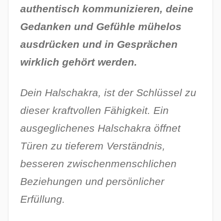
l
authentisch kommunizieren, deine
i
Gedanken und Gefühle mühelos
c
h
ausdrücken und in Gesprächen
t
wirklich gehört werden.
a
m
Dein Halschakra, ist der Schlüssel zu
8
.
dieser kraftvollen Fähigkeit.
Ein
J
ausgeglichenes Halschakra öffnet
u
Türen zu tieferem Verständnis,
n
besseren zwischenmenschlichen
i
2
Beziehungen und persönlicher
0
Erfüllung.
2
6