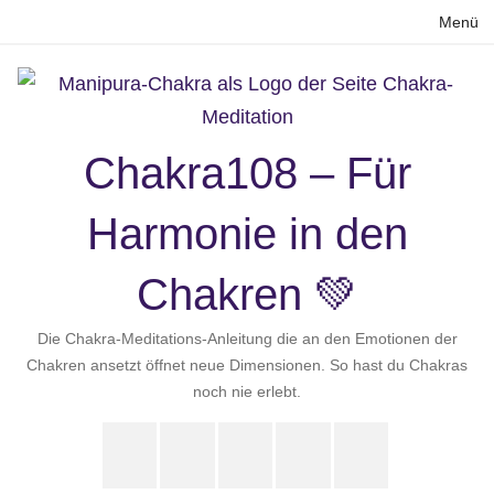
Zum
Menü
Inhalt
springen
Chakra108 – Für
Harmonie in den
Chakren 💚
Die Chakra-Meditations-Anleitung die an den Emotionen der
Chakren ansetzt öffnet neue Dimensionen. So hast du Chakras
noch nie erlebt.
Instagram
LinkedIn
Pinterest
X
Youtube