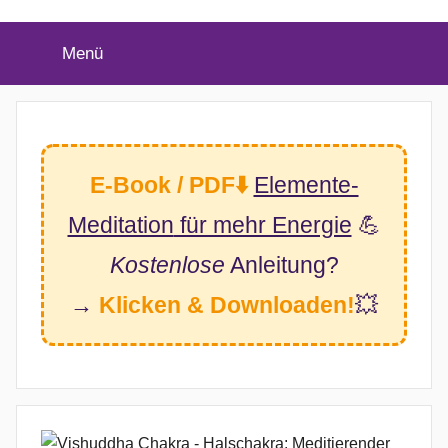
(Twitter)
Menü
E-Book / PDF⬇️
Elemente-
Meditation
für mehr Energie
💪
Kostenlose
Anleitung?
→
Klicken & Downloaden!
💥