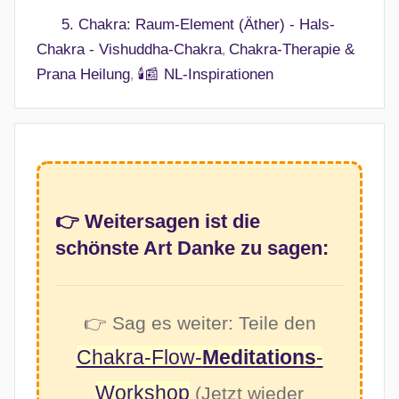
5. Chakra: Raum-Element (Äther) - Hals-
Chakra - Vishuddha-Chakra
Chakra-Therapie &
,
Prana Heilung
🕯️📰 NL-Inspirationen
,
3
M
i
t
👉 Weitersagen ist die
m
schönste Art Danke zu sagen:
a
c
h
👉 Sag es weiter: Teile den
e
n
Chakra-Flow-
Meditations
-
Workshop
(Jetzt wieder