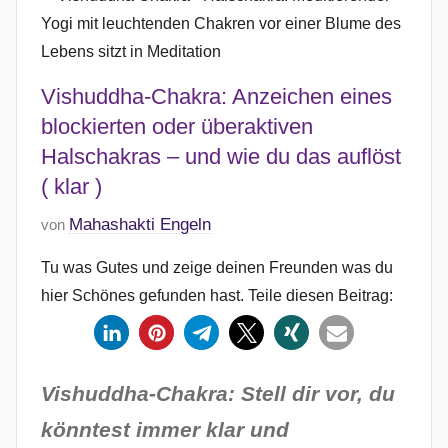
Vishuddha-Chakra: Anzeichen eines
blockierten oder überaktiven
Halschakras – und wie du das auflöst
( klar )
V
Mahashakti Engeln
von
e
Tu was Gutes und zeige deinen Freunden was du
r
hier Schönes gefunden hast. Teile diesen Beitrag:
ö
f
f
e
Vishuddha-Chakra: Stell dir vor, du
n
könntest immer klar und
t