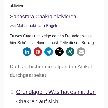
Sahasrara Chakra aktivieren
V
Mahashakti Uta Engeln
von
e
Tu was Gutes und zeige deinen Freunden was du
r
hier Schönes gefunden hast. Teile diesen Beitrag:
ö
f
1
f
e
Du hast bisher die folgenden Artikel
n
durchgearbeitet:
t
l
i
Grundlagen: Was hat es mit den
c
h
Chakren auf sich
t