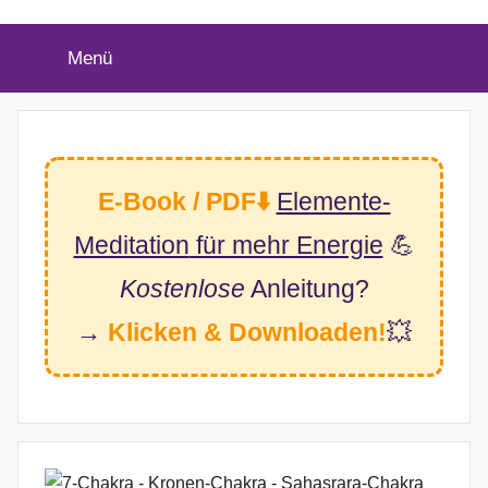
(Twitter)
Menü
E-Book / PDF⬇️
Elemente-
Meditation
für mehr Energie
💪
Kostenlose
Anleitung?
→
Klicken & Downloaden!
💥