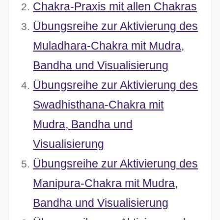
Chakra-Praxis mit allen Chakras
a
m
Übungsreihe zur Aktivierung des
2
Muladhara-Chakra mit Mudra,
.
Bandha und Visualisierung
A
u
Übungsreihe zur Aktivierung des
g
Swadhisthana-Chakra mit
u
s
Mudra, Bandha und
t
Visualisierung
2
0
Übungsreihe zur Aktivierung des
2
Manipura-Chakra mit Mudra,
6
Bandha und Visualisierung