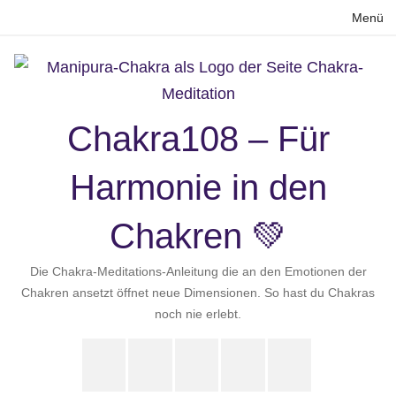
Zum
Menü
Inhalt
springen
Chakra108 – Für
Harmonie in den
Chakren 💚
Die Chakra-Meditations-Anleitung die an den Emotionen der
Chakren ansetzt öffnet neue Dimensionen. So hast du Chakras
noch nie erlebt.
Instagram
LinkedIn
Pinterest
X
Youtube