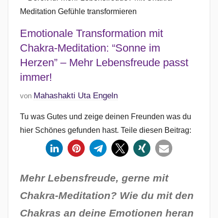
Emotionale Transformation mit
Chakra-Meditation: “Sonne im
Herzen” – Mehr Lebensfreude passt
immer!
V
Mahashakti Uta Engeln
von
e
Tu was Gutes und zeige deinen Freunden was du
r
hier Schönes gefunden hast. Teile diesen Beitrag:
ö
f
f
e
Mehr Lebensfreude, gerne mit
n
Chakra-Meditation? Wie du mit den
t
l
Chakras an deine Emotionen heran