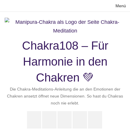
Zum
Menü
Inhalt
springen
Chakra108 – Für
Harmonie in den
Chakren 💚
Die Chakra-Meditations-Anleitung die an den Emotionen der
Chakren ansetzt öffnet neue Dimensionen. So hast du Chakras
noch nie erlebt.
Instagram
LinkedIn
Pinterest
X
Youtube