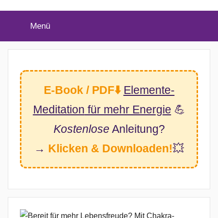
(Twitter)
Menü
E-Book / PDF⬇️
Elemente-
Meditation
für mehr Energie
💪
Kostenlose
Anleitung?
→
Klicken & Downloaden!
💥