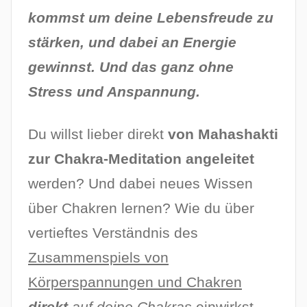
i
kommst um deine Lebensfreude zu
c
h
stärken, und dabei an Energie
t
gewinnst. Und das ganz ohne
a
Stress und Anspannung.
m
2
2
Du willst lieber direkt
von Mahashakti
.
zur Chakra-Meditation angeleitet
A
werden? Und dabei neues Wissen
p
über Chakren lernen? Wie du über
r
i
vertieftes Verständnis des
l
Zusammenspiels von
2
Körperspannungen und Chakren
0
2
direkt
auf deine Chakras
einwirkst