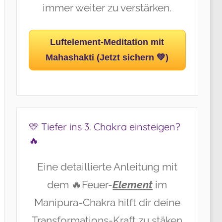
immer weiter zu verstärken.
Luftelement-Meditation mit
Mahashakti (Jetzt sichern 💚)
💛 Tiefer ins 3. Chakra einsteigen?
🔥
Eine detaillierte Anleitung mit
dem 🔥Feuer-
Element
im
Manipura-Chakra hilft dir deine
Transformations-Kraft zu stäken