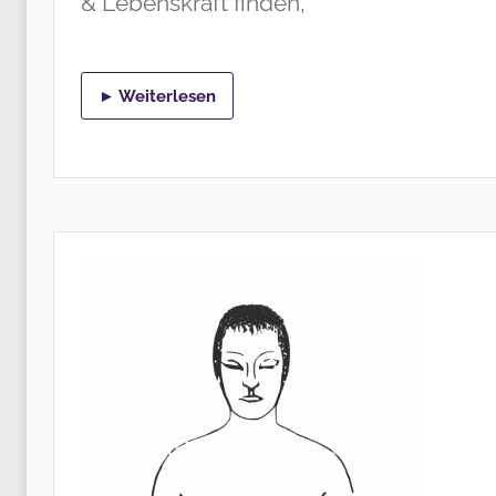
& Lebenskraft finden,
► Weiterlesen