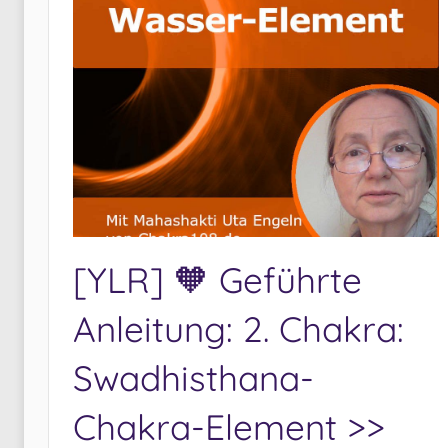
a
c
h
:
[YLR] 🧡 Geführte
Anleitung: 2. Chakra:
Swadhisthana-
Chakra-Element >>