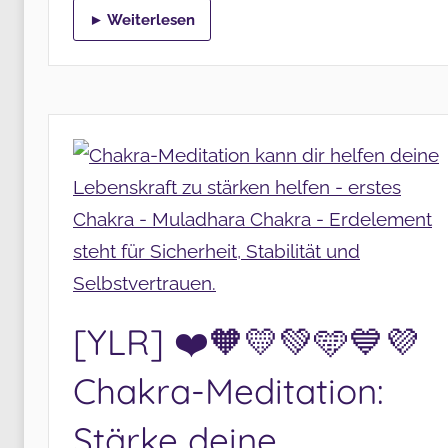
► Weiterlesen
[YLR] ❤️🧡💛💚🩵💙💜
Chakra-Meditation:
Stärke deine