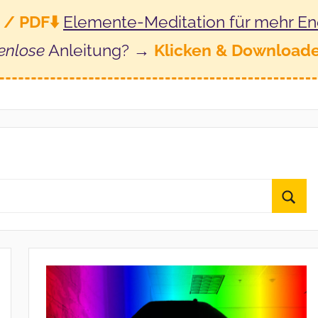
 / PDF⬇️
Elemente-Meditation
für mehr En
enlose
Anleitung? →
Klicken & Download
S
u
c
h
e