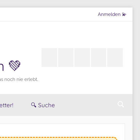
Anmelden 💫
Instagram
LinkedIn
Pinterest
X
Youtube
n 💚
(Twitter)
 noch nie erlebt.
tter!
🔍 Suche