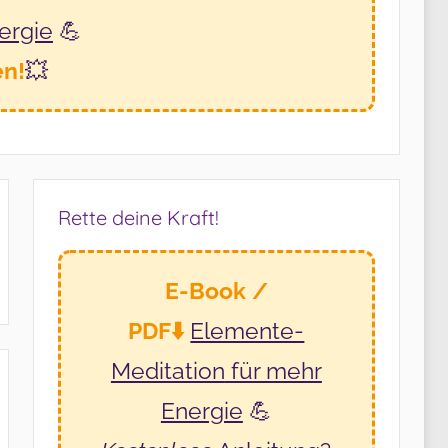
ergie
💪
en!
💥
Rette deine Kraft!
E-Book /
PDF⬇️
Elemente-
Meditation
für mehr
Energie
💪