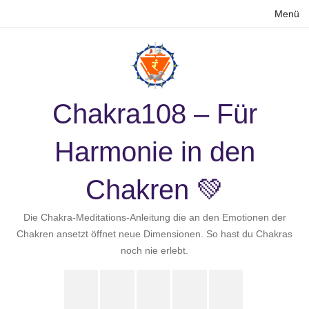
Zum
Menü
Inhalt
springen
Chakra108 – Für
Harmonie in den
Chakren 💚
Die Chakra-Meditations-Anleitung die an den Emotionen der
Chakren ansetzt öffnet neue Dimensionen. So hast du Chakras
noch nie erlebt.
Instagram
LinkedIn
Pinterest
X
Youtube