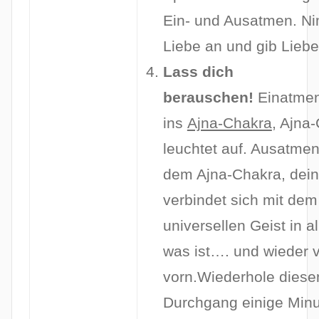
Ein- und Ausatmen. N
Liebe an und gib Liebe
Lass dich
berauschen!
Einatme
ins
Ajna-Chakra
, Ajna
leuchtet auf. Ausatme
dem Ajna-Chakra, dein
verbindet sich mit dem
universellen Geist in a
was ist…. und wieder 
vorn.Wiederhole diese
Durchgang einige Min