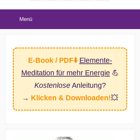
(Twitter)
Menü
E-Book / PDF⬇️
Elemente-
Meditation
für mehr Energie
💪
Kostenlose
Anleitung?
→
Klicken & Downloaden!
💥