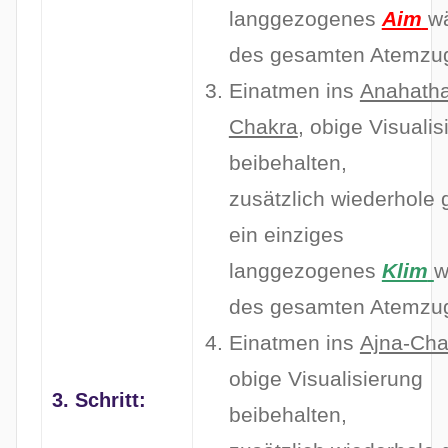
langgezogenes
Aim
w
des gesamten Atemzu
Einatmen ins
Anahatha
Chakra
, obige Visualis
beibehalten,
zusätzlich wiederhole g
ein einziges
langgezogenes
Klim
w
des gesamten Atemzu
Einatmen ins
Ajna-Cha
obige Visualisierung
3. Schritt:
beibehalten,