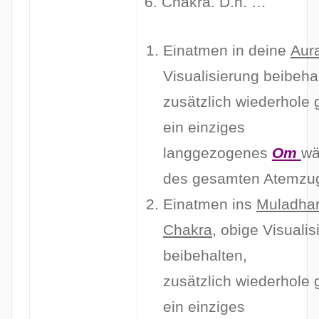
6. Chakra. D.h. …
Einatmen in deine
Aur
Visualisierung beibeha
zusätzlich wiederhole g
ein einziges
langgezogenes
Om
wä
des gesamten Atemzu
Einatmen ins
Muladhar
Chakra
, obige Visualis
beibehalten,
zusätzlich wiederhole g
ein einziges