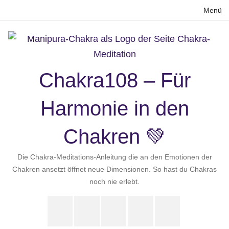
Zum
Menü
Inhalt
springen
Chakra108 – Für
Harmonie in den
Chakren 💚
Die Chakra-Meditations-Anleitung die an den Emotionen der
Chakren ansetzt öffnet neue Dimensionen. So hast du Chakras
noch nie erlebt.
Instagram
LinkedIn
Pinterest
X
Youtube