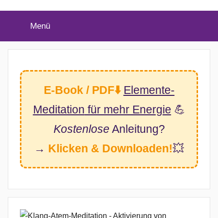
(Twitter)
Menü
E-Book / PDF⬇️
Elemente-
Meditation
für mehr Energie
💪
Kostenlose
Anleitung?
→
Klicken & Downloaden!
💥