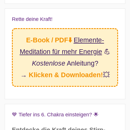
Rette deine Kraft!
E-Book / PDF⬇️
Elemente-
Meditation
für mehr Energie
💪
Kostenlose
Anleitung?
→
Klicken & Downloaden!
💥
💙 Tiefer ins 6. Chakra einsteigen? 🌟
Entdecke die Kraft deines Stirn-