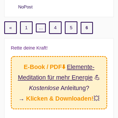
NoPost
«
Vorherige
1
4
5
…
6
Seitennummerierung
Beiträge
der
Rette deine Kraft!
Beiträge
E-Book / PDF⬇️
Elemente-
Meditation
für mehr Energie
💪
Kostenlose
Anleitung?
→
Klicken & Downloaden!
💥