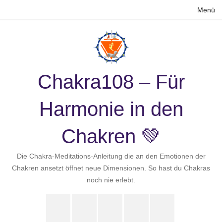
Zum
Menü
Inhalt
springen
Chakra108 – Für
Harmonie in den
Chakren 💚
Die Chakra-Meditations-Anleitung die an den Emotionen der
Chakren ansetzt öffnet neue Dimensionen. So hast du Chakras
noch nie erlebt.
Instagram
LinkedIn
Pinterest
X
Youtube