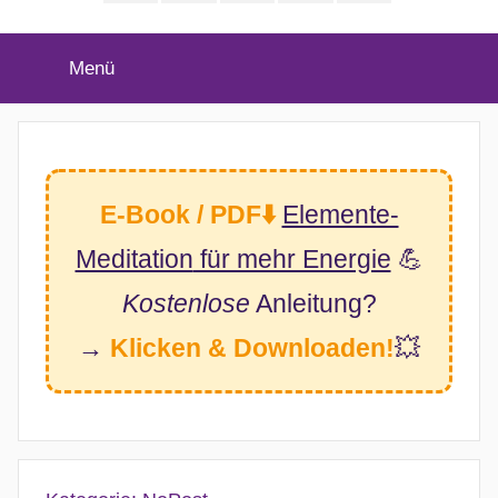
(Twitter)
Menü
E-Book / PDF⬇️
Elemente-
Meditation
für mehr Energie
💪
Kostenlose
Anleitung?
→
Klicken & Downloaden!
💥