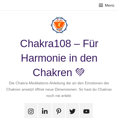
Zum
Menü
Inhalt
springen
Chakra108 – Für
Harmonie in den
Chakren 💚
Die Chakra-Meditations-Anleitung die an den Emotionen der
Chakren ansetzt öffnet neue Dimensionen. So hast du Chakras
noch nie erlebt.
Instagram
LinkedIn
Pinterest
X
Youtube