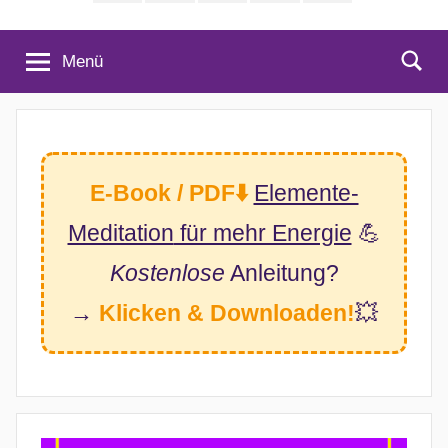
(Twitter)
Menü
E-Book / PDF⬇️
Elemente-
Meditation
für mehr Energie
💪
Kostenlose
Anleitung?
→
Klicken & Downloaden!
💥