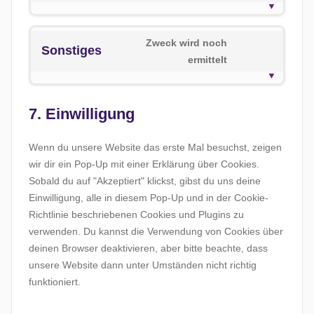
o
o
e
e
v
o
s
g
n
c
i
n
e
l
t
o
c
Zweck wird noch
s
Sonstiges
r
e
t
m
e
ermittelt
C
e
v
-
o
p
w
o
n
i
a
s
l
o
n
t
c
n
e
i
r
s
7. Einwilligung
t
e
a
r
a
d
e
o
b
l
v
n
p
n
Wenn du unsere Website das erste Mal besuchst, zeigen
s
u
y
i
z
r
t
wir dir ein Pop-Up mit einer Erklärung über Cookies.
e
r
t
c
e
t
Sobald du auf "Akzeptiert" klickst, gibst du uns deine
r
s
i
e
s
o
Einwilligung, alle in diesem Pop-Up und in der Cookie-
v
t
c
y
s
s
Richtlinie beschriebenen Cookies und Plugins zu
i
-
s
o
e
verwenden. Du kannst die Verwendung von Cookies über
c
s
u
r
deinen Browser deaktivieren, aber bitte beachte, dass
e
t
t
v
unsere Website dann unter Umständen nicht richtig
t
a
u
i
funktioniert.
w
t
b
c
i
i
e
e