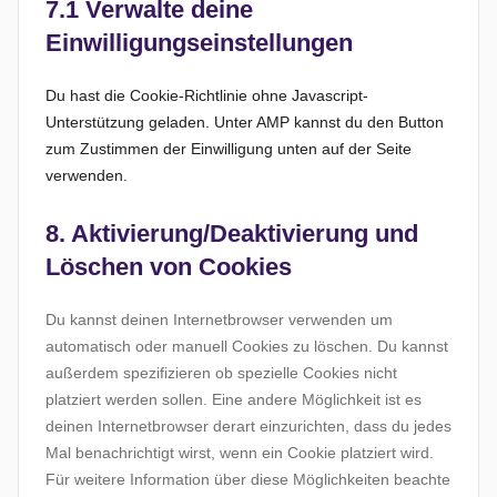
7.1 Verwalte deine
t
s
s
t
Einwilligungseinstellungen
t
o
e
i
n
r
c
Du hast die Cookie-Richtlinie ohne Javascript-
s
s
Unterstützung geladen. Unter AMP kannst du den Button
t
zum Zustimmen der Einwilligung unten auf der Seite
i
verwenden.
g
e
8. Aktivierung/Deaktivierung und
s
Löschen von Cookies
Du kannst deinen Internetbrowser verwenden um
automatisch oder manuell Cookies zu löschen. Du kannst
außerdem spezifizieren ob spezielle Cookies nicht
platziert werden sollen. Eine andere Möglichkeit ist es
deinen Internetbrowser derart einzurichten, dass du jedes
Mal benachrichtigt wirst, wenn ein Cookie platziert wird.
Für weitere Information über diese Möglichkeiten beachte