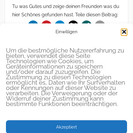
Tu was Gutes und zeige deinen Freunden was du
hier Schönes gefunden hast. Teile diesen Beitrag:
Einwilligen
Um die bestmögliche Nutzererfahrung zu
bieten, verwendet diese Seite
Technologien wie Cookies, um
Chakra-Shop auf YogaLeben.Rocks
🧘
•
•
Geräteinformationen zu speichern
Kostenloses Chakra Meditation PDF 🧘
Chakra-
•
und/oder darauf zuzugreifen. Die
Zustimmung zu diesen Technologien
Meditations-Paket (Video)
•
ermöglicht es, Daten wie Ihr Surfverhalten
oder Kennungen auf dieser Website zu
verarbeiten. Die Verweigerung oder der
Widerruf deiner Zustimmung kann
bestimmte Funktionen beeinträchtigen.
Akzeptiert